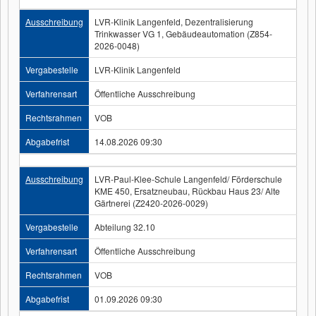
Ausschreibung
LVR-Klinik Langenfeld, Dezentralisierung
Trinkwasser VG 1, Gebäudeautomation (Z854-
2026-0048)
Vergabestelle
LVR-Klinik Langenfeld
Verfahrensart
Öffentliche Ausschreibung
Rechtsrahmen
VOB
Abgabefrist
14.08.2026 09:30
Ausschreibung
LVR-Paul-Klee-Schule Langenfeld/ Förderschule
KME 450, Ersatzneubau, Rückbau Haus 23/ Alte
Gärtnerei (Z2420-2026-0029)
Vergabestelle
Abteilung 32.10
Verfahrensart
Öffentliche Ausschreibung
Rechtsrahmen
VOB
Abgabefrist
01.09.2026 09:30