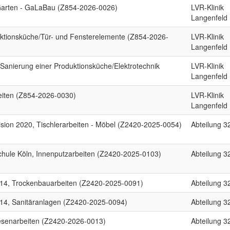
-Garten - GaLaBau (Z854-2026-0026)
LVR-Klinik
Langenfeld
ktionsküche/Tür- und Fensterelemente (Z854-2026-
LVR-Klinik
Langenfeld
Sanierung einer Produktionsküche/Elektrotechnik
LVR-Klinik
Langenfeld
eiten (Z854-2026-0030)
LVR-Klinik
Langenfeld
sion 2020, Tischlerarbeiten - Möbel (Z2420-2025-0054)
Abteilung 3
ule Köln, Innenputzarbeiten (Z2420-2025-0103)
Abteilung 3
 14, Trockenbauarbeiten (Z2420-2025-0091)
Abteilung 3
 14, Sanitäranlagen (Z2420-2025-0094)
Abteilung 3
esenarbeiten (Z2420-2026-0013)
Abteilung 3