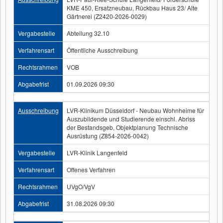
KME 450, Ersatzneubau, Rückbau Haus 23/ Alte
Gärtnerei (Z2420-2026-0029)
Vergabestelle
Abteilung 32.10
Verfahrensart
Öffentliche Ausschreibung
Rechtsrahmen
VOB
Abgabefrist
01.09.2026 09:30
Ausschreibung
LVR-Klinikum Düsseldorf - Neubau Wohnheime für
Auszubildende und Studierende einschl. Abriss
der Bestandsgeb, Objektplanung Technische
Ausrüstung (Z854-2026-0042)
Vergabestelle
LVR-Klinik Langenfeld
Verfahrensart
Offenes Verfahren
Rechtsrahmen
UVgO/VgV
Abgabefrist
31.08.2026 09:30