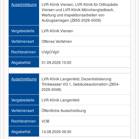
Ausschreibung
LVR-Klinik Viersen, LVR-Klinik für Orthopädie
Viersen und LVR-Klinik Mönchengladbach,
Wartung und Inspektionsarbeiten von
Aufzugsanlagen (Z855-2026-0009)
Vergabestelle
LVR-Klinik Viersen
Verfahrensart
Offenes Verfahren
Rechtsrahmen
UVgO/VgV
Abgabefrist
01.09.2026 10:00
Ausschreibung
LVR-Klinik Langenfeld, Dezentralisierung
Trinkwasser VG 1, Gebäudeautomation (Z854-
2026-0048)
Vergabestelle
LVR-Klinik Langenfeld
Verfahrensart
Öffentliche Ausschreibung
Rechtsrahmen
VOB
Abgabefrist
14.08.2026 09:30