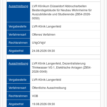
Ausschreibung
LVR Klinikum Düsseldorf Abbrucharbeiten
Bestandsgebäude für Neubau Wohnheime für
Auszubildende und Studierende (Z854-2026-
0050)
Vergabestelle
LVR-Klinik Langenfeld
Verfahrensart
Offenes Verfahren
Rechtsrahmen
UVgO/VgV
Abgabefrist
24.08.2026 09:30
Ausschreibung
LVR Klinik Langenfeld, Dezentralisierung
Trinkwasser VG 1, Elektrische Anlagen (Z854-
2026-0049)
Vergabestelle
LVR-Klinik Langenfeld
Verfahrensart
Öffentliche Ausschreibung
Rechtsrahmen
VOB
Abgabefrist
19.08.2026 09:30