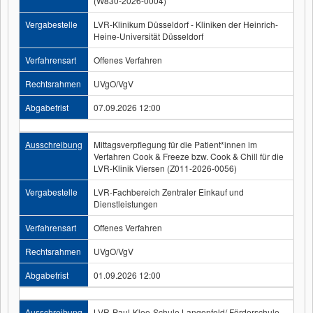
(W830-2026-0004)
Vergabestelle
LVR-Klinikum Düsseldorf - Kliniken der Heinrich-
Heine-Universität Düsseldorf
Verfahrensart
Offenes Verfahren
Rechtsrahmen
UVgO/VgV
Abgabefrist
07.09.2026 12:00
Ausschreibung
Mittagsverpflegung für die Patient*innen im
Verfahren Cook & Freeze bzw. Cook & Chill für die
LVR-Klinik Viersen (Z011-2026-0056)
Vergabestelle
LVR-Fachbereich Zentraler Einkauf und
Dienstleistungen
Verfahrensart
Offenes Verfahren
Rechtsrahmen
UVgO/VgV
Abgabefrist
01.09.2026 12:00
Ausschreibung
LVR-Paul-Klee-Schule Langenfeld/ Förderschule