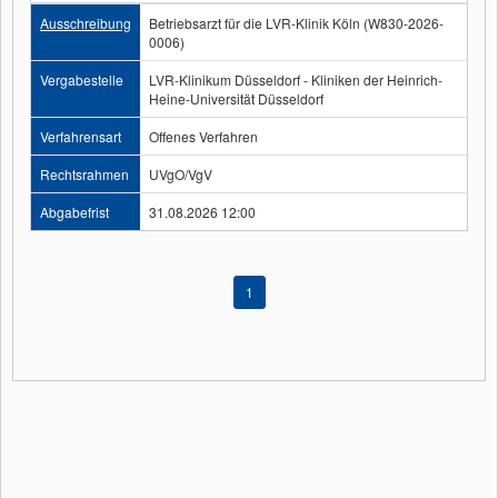
Ausschreibung
Betriebsarzt für die LVR-Klinik Köln (W830-2026-
0006)
Vergabestelle
LVR-Klinikum Düsseldorf - Kliniken der Heinrich-
Heine-Universität Düsseldorf
Verfahrensart
Offenes Verfahren
Rechtsrahmen
UVgO/VgV
Abgabefrist
31.08.2026 12:00
1