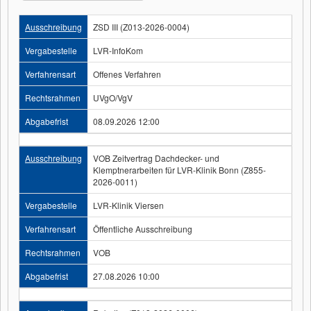
Ausschreibung
ZSD III (Z013-2026-0004)
Vergabestelle
LVR-InfoKom
Verfahrensart
Offenes Verfahren
Rechtsrahmen
UVgO/VgV
Abgabefrist
08.09.2026 12:00
Ausschreibung
VOB Zeitvertrag Dachdecker- und
Klemptnerarbeiten für LVR-Klinik Bonn (Z855-
2026-0011)
Vergabestelle
LVR-Klinik Viersen
Verfahrensart
Öffentliche Ausschreibung
Rechtsrahmen
VOB
Abgabefrist
27.08.2026 10:00