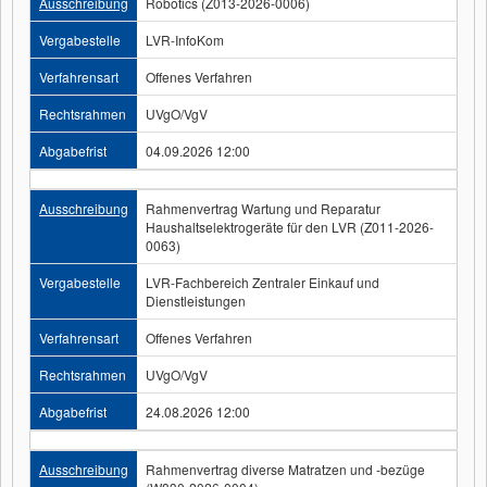
Ausschreibung
Robotics (Z013-2026-0006)
Vergabestelle
LVR-InfoKom
Verfahrensart
Offenes Verfahren
Rechtsrahmen
UVgO/VgV
Abgabefrist
04.09.2026 12:00
Ausschreibung
Rahmenvertrag Wartung und Reparatur
Haushaltselektrogeräte für den LVR (Z011-2026-
0063)
Vergabestelle
LVR-Fachbereich Zentraler Einkauf und
Dienstleistungen
Verfahrensart
Offenes Verfahren
Rechtsrahmen
UVgO/VgV
Abgabefrist
24.08.2026 12:00
Ausschreibung
Rahmenvertrag diverse Matratzen und -bezüge