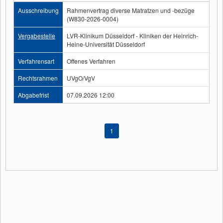
Ausschreibung
Rahmenvertrag diverse Matratzen und -bezüge
(W830-2026-0004)
Vergabestelle
LVR-Klinikum Düsseldorf - Kliniken der Heinrich-
Heine-Universität Düsseldorf
Verfahrensart
Offenes Verfahren
Rechtsrahmen
UVgO/VgV
Abgabefrist
07.09.2026 12:00
1