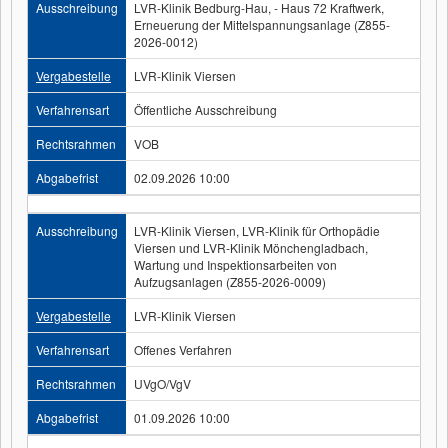
Ausschreibung
LVR-Klinik Bedburg-Hau, - Haus 72 Kraftwerk,
Erneuerung der Mittelspannungsanlage (Z855-
2026-0012)
Vergabestelle
LVR-Klinik Viersen
Verfahrensart
Öffentliche Ausschreibung
Rechtsrahmen
VOB
Abgabefrist
02.09.2026 10:00
Ausschreibung
LVR-Klinik Viersen, LVR-Klinik für Orthopädie
Viersen und LVR-Klinik Mönchengladbach,
Wartung und Inspektionsarbeiten von
Aufzugsanlagen (Z855-2026-0009)
Vergabestelle
LVR-Klinik Viersen
Verfahrensart
Offenes Verfahren
Rechtsrahmen
UVgO/VgV
Abgabefrist
01.09.2026 10:00