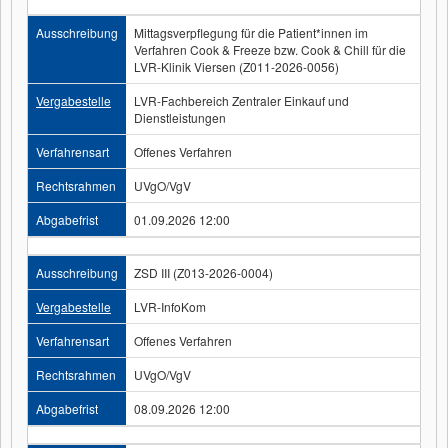
Ausschreibung
Mittagsverpflegung für die Patient*innen im
Verfahren Cook & Freeze bzw. Cook & Chill für die
LVR-Klinik Viersen (Z011-2026-0056)
Vergabestelle
LVR-Fachbereich Zentraler Einkauf und
Dienstleistungen
Verfahrensart
Offenes Verfahren
Rechtsrahmen
UVgO/VgV
Abgabefrist
01.09.2026 12:00
Ausschreibung
ZSD III (Z013-2026-0004)
Vergabestelle
LVR-InfoKom
Verfahrensart
Offenes Verfahren
Rechtsrahmen
UVgO/VgV
Abgabefrist
08.09.2026 12:00