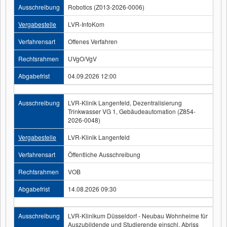
Ausschreibung
Robotics (Z013-2026-0006)
Vergabestelle
LVR-InfoKom
Verfahrensart
Offenes Verfahren
Rechtsrahmen
UVgO/VgV
Abgabefrist
04.09.2026 12:00
Ausschreibung
LVR-Klinik Langenfeld, Dezentralisierung
Trinkwasser VG 1, Gebäudeautomation (Z854-
2026-0048)
Vergabestelle
LVR-Klinik Langenfeld
Verfahrensart
Öffentliche Ausschreibung
Rechtsrahmen
VOB
Abgabefrist
14.08.2026 09:30
Ausschreibung
LVR-Klinikum Düsseldorf - Neubau Wohnheime für
Auszubildende und Studierende einschl. Abriss