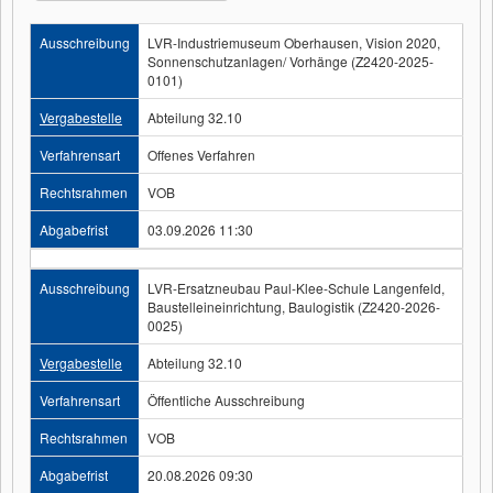
Ausschreibung
LVR-Industriemuseum Oberhausen, Vision 2020,
Sonnenschutzanlagen/ Vorhänge (Z2420-2025-
0101)
Vergabestelle
Abteilung 32.10
Verfahrensart
Offenes Verfahren
Rechtsrahmen
VOB
Abgabefrist
03.09.2026 11:30
Ausschreibung
LVR-Ersatzneubau Paul-Klee-Schule Langenfeld,
Baustelleineinrichtung, Baulogistik (Z2420-2026-
0025)
Vergabestelle
Abteilung 32.10
Verfahrensart
Öffentliche Ausschreibung
Rechtsrahmen
VOB
Abgabefrist
20.08.2026 09:30