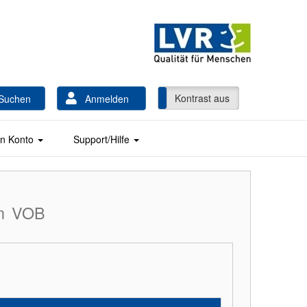
Kontrast ein
Kontrast aus
Suchen
Anmelden
n Konto
Support/Hilfe
n
VOB