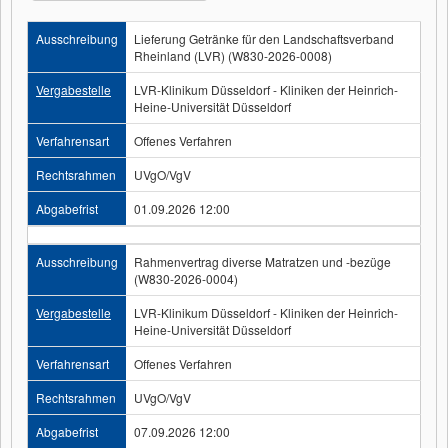
Ausschreibung
Lieferung Getränke für den Landschaftsverband
Rheinland (LVR) (W830-2026-0008)
Vergabestelle
LVR-Klinikum Düsseldorf - Kliniken der Heinrich-
Heine-Universität Düsseldorf
Verfahrensart
Offenes Verfahren
Rechtsrahmen
UVgO/VgV
Abgabefrist
01.09.2026 12:00
Ausschreibung
Rahmenvertrag diverse Matratzen und -bezüge
(W830-2026-0004)
Vergabestelle
LVR-Klinikum Düsseldorf - Kliniken der Heinrich-
Heine-Universität Düsseldorf
Verfahrensart
Offenes Verfahren
Rechtsrahmen
UVgO/VgV
Abgabefrist
07.09.2026 12:00