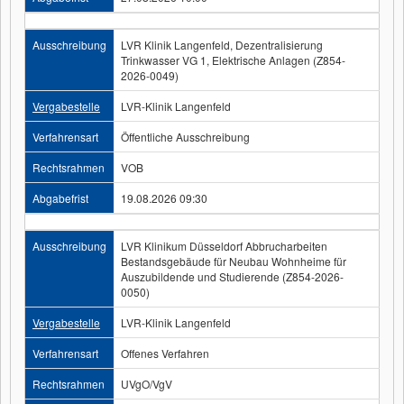
Ausschreibung
LVR Klinik Langenfeld, Dezentralisierung
Trinkwasser VG 1, Elektrische Anlagen (Z854-
2026-0049)
Vergabestelle
LVR-Klinik Langenfeld
Verfahrensart
Öffentliche Ausschreibung
Rechtsrahmen
VOB
Abgabefrist
19.08.2026 09:30
Ausschreibung
LVR Klinikum Düsseldorf Abbrucharbeiten
Bestandsgebäude für Neubau Wohnheime für
Auszubildende und Studierende (Z854-2026-
0050)
Vergabestelle
LVR-Klinik Langenfeld
Verfahrensart
Offenes Verfahren
Rechtsrahmen
UVgO/VgV