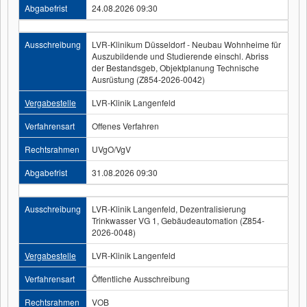
Abgabefrist
24.08.2026 09:30
Ausschreibung
LVR-Klinikum Düsseldorf - Neubau Wohnheime für
Auszubildende und Studierende einschl. Abriss
der Bestandsgeb, Objektplanung Technische
Ausrüstung (Z854-2026-0042)
Vergabestelle
LVR-Klinik Langenfeld
Verfahrensart
Offenes Verfahren
Rechtsrahmen
UVgO/VgV
Abgabefrist
31.08.2026 09:30
Ausschreibung
LVR-Klinik Langenfeld, Dezentralisierung
Trinkwasser VG 1, Gebäudeautomation (Z854-
2026-0048)
Vergabestelle
LVR-Klinik Langenfeld
Verfahrensart
Öffentliche Ausschreibung
Rechtsrahmen
VOB