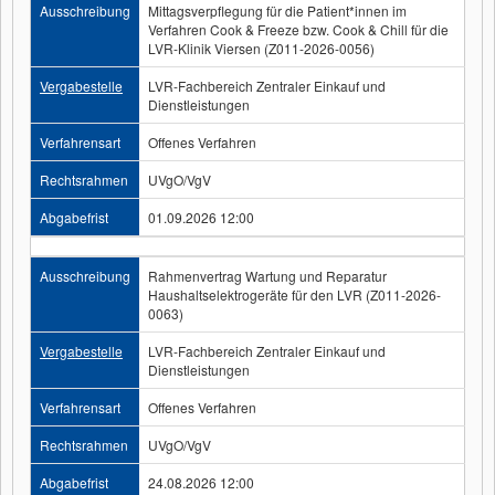
Ausschreibung
Mittagsverpflegung für die Patient*innen im
Verfahren Cook & Freeze bzw. Cook & Chill für die
LVR-Klinik Viersen (Z011-2026-0056)
Vergabestelle
LVR-Fachbereich Zentraler Einkauf und
Dienstleistungen
Verfahrensart
Offenes Verfahren
Rechtsrahmen
UVgO/VgV
Abgabefrist
01.09.2026 12:00
Ausschreibung
Rahmenvertrag Wartung und Reparatur
Haushaltselektrogeräte für den LVR (Z011-2026-
0063)
Vergabestelle
LVR-Fachbereich Zentraler Einkauf und
Dienstleistungen
Verfahrensart
Offenes Verfahren
Rechtsrahmen
UVgO/VgV
Abgabefrist
24.08.2026 12:00