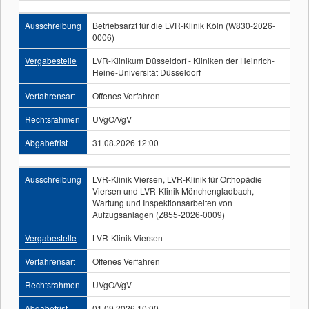
Ausschreibung
Betriebsarzt für die LVR-Klinik Köln (W830-2026-
0006)
Vergabestelle
LVR-Klinikum Düsseldorf - Kliniken der Heinrich-
Heine-Universität Düsseldorf
Verfahrensart
Offenes Verfahren
Rechtsrahmen
UVgO/VgV
Abgabefrist
31.08.2026 12:00
Ausschreibung
LVR-Klinik Viersen, LVR-Klinik für Orthopädie
Viersen und LVR-Klinik Mönchengladbach,
Wartung und Inspektionsarbeiten von
Aufzugsanlagen (Z855-2026-0009)
Vergabestelle
LVR-Klinik Viersen
Verfahrensart
Offenes Verfahren
Rechtsrahmen
UVgO/VgV
Abgabefrist
01.09.2026 10:00