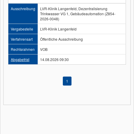
Ausschreibung
LVR-Klinik Langenfeld, Dezentralisierung
Trinkwasser VG 1, Gebäudeautomation (Z854-
2026-0048)
Vergabestelle
LVR-Klinik Langenfeld
Verfahrensart
Öffentliche Ausschreibung
Rechtsrahmen
VOB
Abgabefrist
14.08.2026 09:30
1