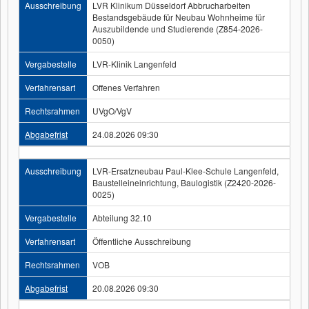
Ausschreibung
LVR Klinikum Düsseldorf Abbrucharbeiten
Bestandsgebäude für Neubau Wohnheime für
Auszubildende und Studierende (Z854-2026-
0050)
Vergabestelle
LVR-Klinik Langenfeld
Verfahrensart
Offenes Verfahren
Rechtsrahmen
UVgO/VgV
Abgabefrist
24.08.2026 09:30
Ausschreibung
LVR-Ersatzneubau Paul-Klee-Schule Langenfeld,
Baustelleineinrichtung, Baulogistik (Z2420-2026-
0025)
Vergabestelle
Abteilung 32.10
Verfahrensart
Öffentliche Ausschreibung
Rechtsrahmen
VOB
Abgabefrist
20.08.2026 09:30