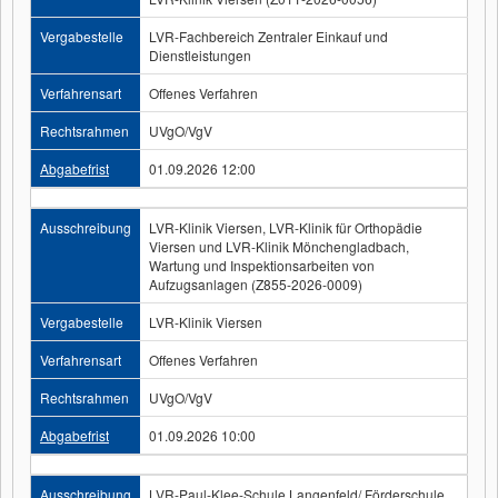
Vergabestelle
LVR-Fachbereich Zentraler Einkauf und
Dienstleistungen
Verfahrensart
Offenes Verfahren
Rechtsrahmen
UVgO/VgV
Abgabefrist
01.09.2026 12:00
Ausschreibung
LVR-Klinik Viersen, LVR-Klinik für Orthopädie
Viersen und LVR-Klinik Mönchengladbach,
Wartung und Inspektionsarbeiten von
Aufzugsanlagen (Z855-2026-0009)
Vergabestelle
LVR-Klinik Viersen
Verfahrensart
Offenes Verfahren
Rechtsrahmen
UVgO/VgV
Abgabefrist
01.09.2026 10:00
Ausschreibung
LVR-Paul-Klee-Schule Langenfeld/ Förderschule