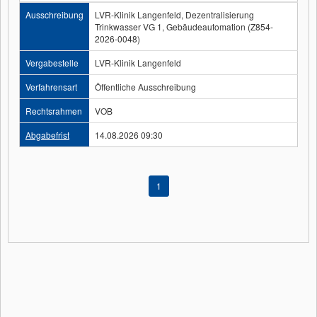
Ausschreibung
LVR-Klinik Langenfeld, Dezentralisierung
Trinkwasser VG 1, Gebäudeautomation (Z854-
2026-0048)
Vergabestelle
LVR-Klinik Langenfeld
Verfahrensart
Öffentliche Ausschreibung
Rechtsrahmen
VOB
Abgabefrist
14.08.2026 09:30
1