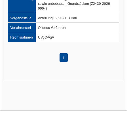
sowie unbebauten Grundstücken (Z2430-2026-
0004)
Vergabestelle
Abteilung 32.20 / CC Bau
Verfahrensart
Offenes Verfahren
Rechtsrahmen
UVgO/VgV
1