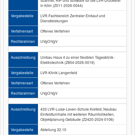
Scanner, RIP und Software für die LVR-Druckerei
in Köln (Z011-2026-0044)
Vergabestelle
LVR-Fachbereich Zentraler Einkauf und
Dienstleistungen
Verfahrensart
Offenes Verfahren
Rechtsrahmen
UVgO/VgV
Ausschreibung
Umbau Haus 4 zu einer flexiblen Tagesklinik -
Elektrotechnik (Z854-2026-0019)
Vergabestelle
LVR-Klinik Langenfeld
Verfahrensart
Offenes Verfahren
Rechtsrahmen
UVgO/VgV
Ausschreibung
433 LVR-Luise-Leven-Schule Krefeld, Neubau
Einfeldturnhalle mit weiteren Räumlichkeiten,
Objektplanung Gebäude (Z2420-2024-0106)
Vergabestelle
Abteilung 32.10