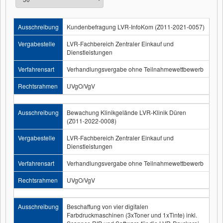
Ausschreibung
Kundenbefragung LVR-InfoKom (Z011-2021-0057)
Vergabestelle
LVR-Fachbereich Zentraler Einkauf und
Dienstleistungen
Verfahrensart
Verhandlungsvergabe ohne Teilnahmewettbewerb
Rechtsrahmen
UVgO/VgV
Ausschreibung
Bewachung Klinikgelände LVR-Klinik Düren
(Z011-2022-0008)
Vergabestelle
LVR-Fachbereich Zentraler Einkauf und
Dienstleistungen
Verfahrensart
Verhandlungsvergabe ohne Teilnahmewettbewerb
Rechtsrahmen
UVgO/VgV
Ausschreibung
Beschaffung von vier digitalen
Farbdruckmaschinen (3xToner und 1xTinte) inkl.