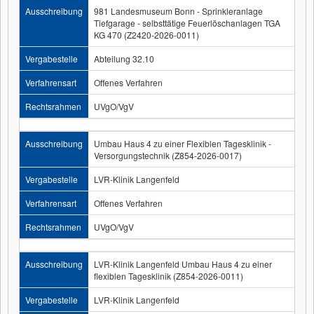
Ausschreibung
981 Landesmuseum Bonn - Sprinkleranlage
Tiefgarage - selbsttätige Feuerlöschanlagen TGA
KG 470 (Z2420-2026-0011)
Vergabestelle
Abteilung 32.10
Verfahrensart
Offenes Verfahren
Rechtsrahmen
UVgO/VgV
Ausschreibung
Umbau Haus 4 zu einer Flexiblen Tagesklinik -
Versorgungstechnik (Z854-2026-0017)
Vergabestelle
LVR-Klinik Langenfeld
Verfahrensart
Offenes Verfahren
Rechtsrahmen
UVgO/VgV
Ausschreibung
LVR-Klinik Langenfeld Umbau Haus 4 zu einer
flexiblen Tagesklinik (Z854-2026-0011)
Vergabestelle
LVR-Klinik Langenfeld