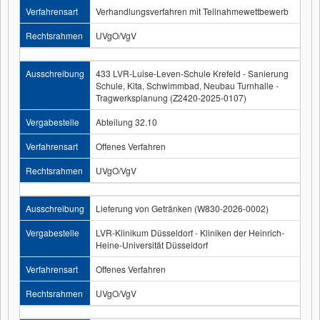
Verfahrensart
Verhandlungsverfahren mit Teilnahmewettbewerb
Rechtsrahmen
UVgO/VgV
Ausschreibung
433 LVR-Luise-Leven-Schule Krefeld - Sanierung
Schule, Kita, Schwimmbad, Neubau Turnhalle -
Tragwerksplanung (Z2420-2025-0107)
Vergabestelle
Abteilung 32.10
Verfahrensart
Offenes Verfahren
Rechtsrahmen
UVgO/VgV
Ausschreibung
Lieferung von Getränken (W830-2026-0002)
Vergabestelle
LVR-Klinikum Düsseldorf - Kliniken der Heinrich-
Heine-Universität Düsseldorf
Verfahrensart
Offenes Verfahren
Rechtsrahmen
UVgO/VgV