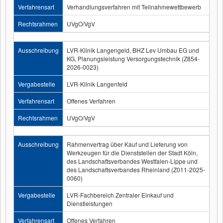
Verfahrensart
Verhandlungsverfahren mit Teilnahmewettbewerb
Rechtsrahmen
UVgO/VgV
Ausschreibung
LVR-Klinik Langengeld, BHZ Lev Umbau EG und
KG, Planungsleistung Versorgungstechnik (Z854-
2026-0023)
Vergabestelle
LVR-Klinik Langenfeld
Verfahrensart
Offenes Verfahren
Rechtsrahmen
UVgO/VgV
Ausschreibung
Rahmenvertrag über Kauf und Lieferung von
Werkzeugen für die Dienststellen der Stadt Köln,
des Landschaftsverbandes Westfalen-Lippe und
des Landschaftsverbandes Rheinland (Z011-2025-
0060)
Vergabestelle
LVR-Fachbereich Zentraler Einkauf und
Dienstleistungen
Verfahrensart
Offenes Verfahren