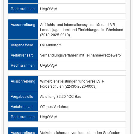
Rechtsrahmen
UVgO/VgV
Ausschreibung
Aufsichts- und Informationssystem für das LVR-
Landesjugendamt und Einrichtungen im Rheinland
(Z013-2025-0019)
Vergabestelle
LVR-InfoKom
Verfahrensart
Verhandlungsverfahren mit Teilnahmewettbewerb
Rechtsrahmen
UVgO/VgV
Ausschreibung
Winterdienstleistungen für diverse LVR-
Förderschulen (Z2430-2026-0003)
Vergabestelle
Abteilung 32.20 / CC Bau
Verfahrensart
Offenes Verfahren
Rechtsrahmen
UVgO/VgV
Ausschreibung
Verkehrssicherung von leerstehenden Gebäuden