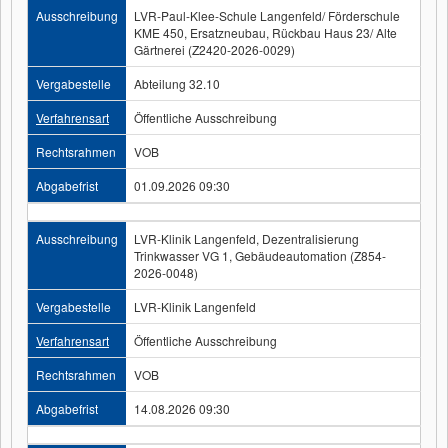
Ausschreibung
LVR-Paul-Klee-Schule Langenfeld/ Förderschule
KME 450, Ersatzneubau, Rückbau Haus 23/ Alte
Gärtnerei (Z2420-2026-0029)
Vergabestelle
Abteilung 32.10
Verfahrensart
Öffentliche Ausschreibung
Rechtsrahmen
VOB
Abgabefrist
01.09.2026 09:30
Ausschreibung
LVR-Klinik Langenfeld, Dezentralisierung
Trinkwasser VG 1, Gebäudeautomation (Z854-
2026-0048)
Vergabestelle
LVR-Klinik Langenfeld
Verfahrensart
Öffentliche Ausschreibung
Rechtsrahmen
VOB
Abgabefrist
14.08.2026 09:30