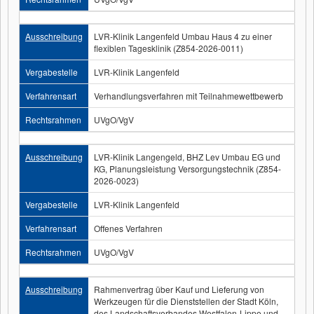
Ausschreibung
LVR-Klinik Langenfeld Umbau Haus 4 zu einer
flexiblen Tagesklinik (Z854-2026-0011)
Vergabestelle
LVR-Klinik Langenfeld
Verfahrensart
Verhandlungsverfahren mit Teilnahmewettbewerb
Rechtsrahmen
UVgO/VgV
Ausschreibung
LVR-Klinik Langengeld, BHZ Lev Umbau EG und
KG, Planungsleistung Versorgungstechnik (Z854-
2026-0023)
Vergabestelle
LVR-Klinik Langenfeld
Verfahrensart
Offenes Verfahren
Rechtsrahmen
UVgO/VgV
Ausschreibung
Rahmenvertrag über Kauf und Lieferung von
Werkzeugen für die Dienststellen der Stadt Köln,
des Landschaftsverbandes Westfalen-Lippe und