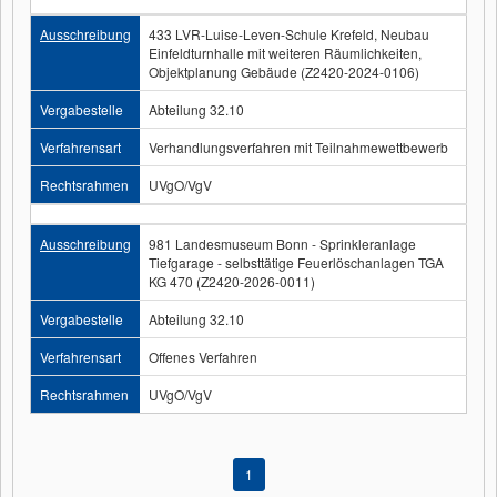
Ausschreibung
433 LVR-Luise-Leven-Schule Krefeld, Neubau
Einfeldturnhalle mit weiteren Räumlichkeiten,
Objektplanung Gebäude (Z2420-2024-0106)
Vergabestelle
Abteilung 32.10
Verfahrensart
Verhandlungsverfahren mit Teilnahmewettbewerb
Rechtsrahmen
UVgO/VgV
Ausschreibung
981 Landesmuseum Bonn - Sprinkleranlage
Tiefgarage - selbsttätige Feuerlöschanlagen TGA
KG 470 (Z2420-2026-0011)
Vergabestelle
Abteilung 32.10
Verfahrensart
Offenes Verfahren
Rechtsrahmen
UVgO/VgV
1