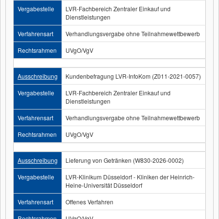
Vergabestelle
LVR-Fachbereich Zentraler Einkauf und
Dienstleistungen
Verfahrensart
Verhandlungsvergabe ohne Teilnahmewettbewerb
Rechtsrahmen
UVgO/VgV
Ausschreibung
Kundenbefragung LVR-InfoKom (Z011-2021-0057)
Vergabestelle
LVR-Fachbereich Zentraler Einkauf und
Dienstleistungen
Verfahrensart
Verhandlungsvergabe ohne Teilnahmewettbewerb
Rechtsrahmen
UVgO/VgV
Ausschreibung
Lieferung von Getränken (W830-2026-0002)
Vergabestelle
LVR-Klinikum Düsseldorf - Kliniken der Heinrich-
Heine-Universität Düsseldorf
Verfahrensart
Offenes Verfahren
Rechtsrahmen
UVgO/VgV