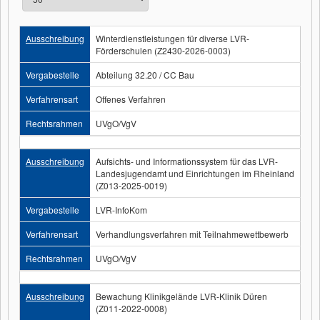
Ausschreibung
Winterdienstleistungen für diverse LVR-
Förderschulen (Z2430-2026-0003)
Vergabestelle
Abteilung 32.20 / CC Bau
Verfahrensart
Offenes Verfahren
Rechtsrahmen
UVgO/VgV
Ausschreibung
Aufsichts- und Informationssystem für das LVR-
Landesjugendamt und Einrichtungen im Rheinland
(Z013-2025-0019)
Vergabestelle
LVR-InfoKom
Verfahrensart
Verhandlungsverfahren mit Teilnahmewettbewerb
Rechtsrahmen
UVgO/VgV
Ausschreibung
Bewachung Klinikgelände LVR-Klinik Düren
(Z011-2022-0008)